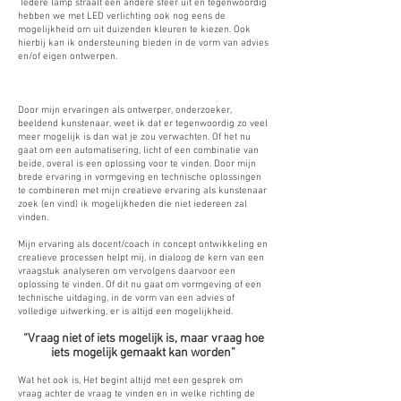
Iedere lamp straalt een andere sfeer uit en tegenwoordig
hebben we met LED verlichting ook nog eens de
mogelijkheid om uit duizenden kleuren te kiezen. ​Ook
hierbij kan ik ondersteuning bieden in de vorm van advies
en/of eigen ontwerpen.
Door mijn ervaringen als ontwerper, onderzoeker,
beeldend kunstenaar, weet ik dat er tegenwoordig zo veel
meer mogelijk is dan wat je zou verwachten. Of het nu
gaat om een automatisering, licht of een combinatie van
beide, overal is een oplossing voor te vinden. Door mijn
brede ervaring in vormgeving en technische oplossingen
te combineren met mijn creatieve ervaring als kunstenaar
zoek (en vind) ik mogelijkheden die niet iedereen zal
vinden.
Mijn ervaring als docent/coach in concept ontwikkeling en
creatieve processen helpt mij, in dialoog de kern van een
vraagstuk analyseren om vervolgens daarvoor een
oplossing te vinden. Of dit nu gaat om vormgeving of een
technische uitdaging, in de vorm van een advies of
volledige uitwerking, er is altijd een mogelijkheid.
“Vraag niet of iets mogelijk is, maar vraag hoe
iets mogelijk gemaakt kan worden”
​Wat het ook is, Het begint altijd met een gesprek om
vraag achter de vraag te vinden en in welke richting de