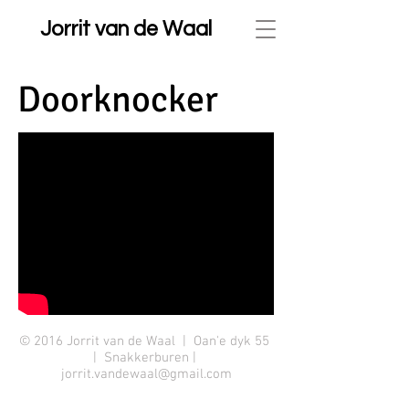
Jorrit van de Waal
Doorknocker
© 2016 Jorrit van de Waal | Oan'e dyk 55
| Snakkerburen |
jorrit.vandewaal@gmail.com